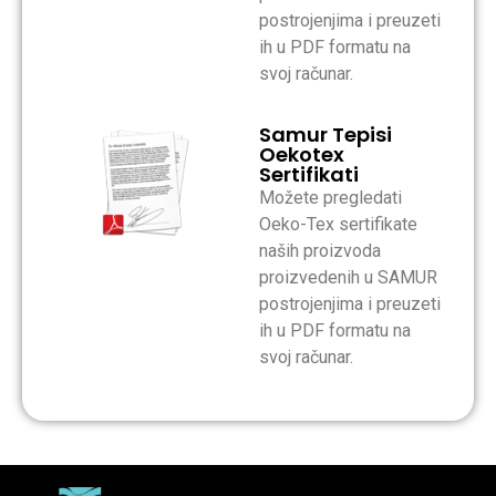
postrojenjima i preuzeti
ih u PDF formatu na
svoj računar.
Samur Tepisi
Oekotex
Sertifikati
Možete pregledati
Oeko-Tex sertifikate
naših proizvoda
proizvedenih u SAMUR
postrojenjima i preuzeti
ih u PDF formatu na
svoj računar.