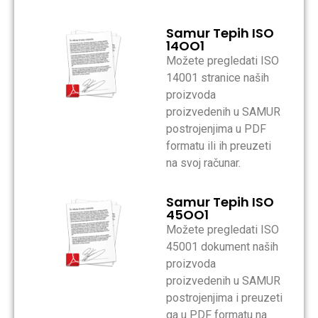
Samur Tepih ISO
14OO1
Možete pregledati ISO
14001 stranice naših
proizvoda
proizvedenih u SAMUR
postrojenjima u PDF
formatu ili ih preuzeti
na svoj računar.
Samur Tepih ISO
45OO1
Možete pregledati ISO
45001 dokument naših
proizvoda
proizvedenih u SAMUR
postrojenjima i preuzeti
ga u PDF formatu na