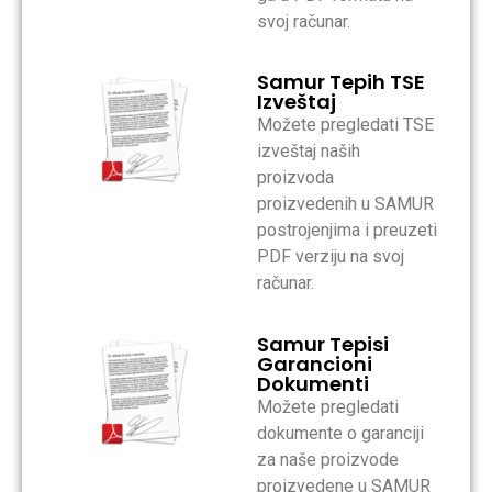
svoj računar.
Samur Tepih TSE
Izveštaj
Možete pregledati TSE
izveštaj naših
proizvoda
proizvedenih u SAMUR
postrojenjima i preuzeti
PDF verziju na svoj
računar.
Samur Tepisi
Garancioni
Dokumenti
Možete pregledati
dokumente o garanciji
za naše proizvode
proizvedene u SAMUR